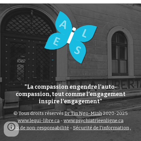
"La compassion engendre l'auto-
compassion, tout comme l’engagement
inspire l’engagement"
© Tous droits réservés
Dr Tin Ngo-Minh
2020-2025
www.lequi-libre.ca
-
www.psychiatrieenligne.ca
Avis de non-responsabilité
-
Sécurité de l'information
.